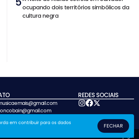
5
ocupando dois territórios simbólicos da
cultura negra
ATO
REDES SOCIAIS
emusicaemais@gmail.com
soncobain@gmail.com
orda em contribuir para os dados
FECHAR
Fale Conosco
Legal