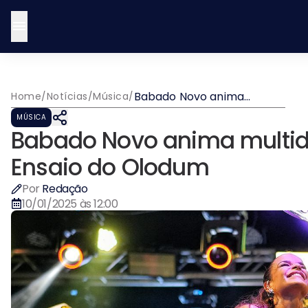
Babado Novo anima
Home
/
Notícias
/
Música
/
multidão em participação
MÚSICA
no Ensaio do Olodum
Babado Novo anima multid
Ensaio do Olodum
Por
Redação
10/01/2025 às 12:00