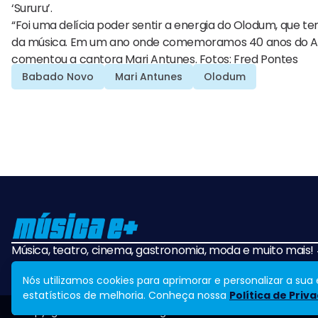
‘Sururu’.
“Foi uma delícia poder sentir a energia do Olodum, que t
da música. Em um ano onde comemoramos 40 anos do Axé 
comentou a cantora Mari Antunes. Fotos: Fred Pontes
Babado Novo
Mari Antunes
Olodum
Música, teatro, cinema, gastronomia, moda e muito mais
Nós utilizamos cookies para aprimorar e personalizar a su
estatísticos de melhoria. Conheça nossa
Política de Priv
© Copyright Música e Mais. All Rights Reserved