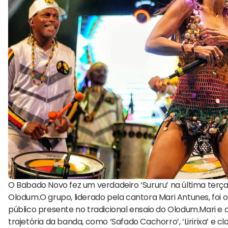
O Babado Novo fez um verdadeiro ‘Sururu’ na última terça-
Olodum.O grupo, liderado pela cantora Mari Antunes, foi 
público presente no tradicional ensaio do Olodum.Mari 
trajetória da banda, como ‘Safado Cachorro’, ‘Liririxa’ e 