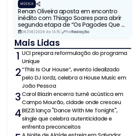
MÚSICA
Renan Oliveira aposta em encontro
inédito com Thiago Soares para abrir
segunda etapa de “Os Pagodes Que A
Gente Gosta”
|
06/08/2026 às 13:15
Por
Redação
Mais Lidas
1
UCI prepara reformulação do programa
Unique
2
“This Is Our House”, evento idealizado
pelo DJ Iordz, celebra a House Music em
João Pessoa
3
Carol Biazin encerra turnê acústica em
Campo Mourão, cidade onde cresceu
4
BEZZI lança "Dance With Me Tonight",
single que celebra autenticidade e
enfrenta preconceitos
A Noite de Alaíde estreia em Salvador