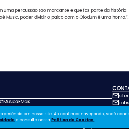
em uma percussão tão marcante e que faz parte da história
Music, poder dividir o palco com o Olodum é uma honra.”,
CONT
sit
! #MusicaEMais
rob
a experiência em nosso site. Ao continuar navegando, você conc
acidade
e consulte nossa
Política de Cookies.
Design by
NVGO