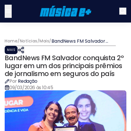
BandNews FM Salvador
Home
/
Notícias
/
Mais
/
conquista 2º lugar em um
MAIS
dos principais prêmios de
BandNews FM Salvador conquista 2º
jornalismo em seguros do
país
lugar em um dos principais prêmios
de jornalismo em seguros do país
Por
Redação
09/03/2026 às 10:45