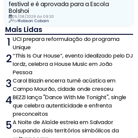
festival e é aprovada para a Escola
Bolshoi
05/08/2026 às 09:30
Por
Robson Cobain
Mais Lidas
1
UCI prepara reformulação do programa
Unique
2
“This Is Our House”, evento idealizado pelo DJ
Iordz, celebra a House Music em João
Pessoa
3
Carol Biazin encerra turnê acústica em
Campo Mourão, cidade onde cresceu
4
BEZZI lança "Dance With Me Tonight", single
que celebra autenticidade e enfrenta
preconceitos
5
A Noite de Alaíde estreia em Salvador
ocupando dois territórios simbólicos da