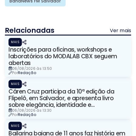
BandNews FM Salvador
Relacionadas
Ver mais
MAIS
Inscrições para oficinas, workshops e
laboratórios do MODALAB CBX seguem
abertas
06/08/2026 às 13:50
Por
Redação
MAIS
Cáren Cruz participa da 10ª edição da
Flipelô, em Salvador, e apresenta livro
sobre elegância, identidade e
representação
06/08/2026 às 13:30
Por
Redação
MAIS
Bailarina baiana de 11 anos faz história em