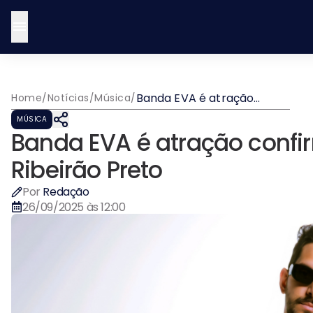
Banda EVA é atração
Home
/
Notícias
/
Música
/
confirmada no “RP Folia”,
MÚSICA
em Ribeirão Preto
Banda EVA é atração confir
Ribeirão Preto
Por
Redação
26/09/2025 às 12:00