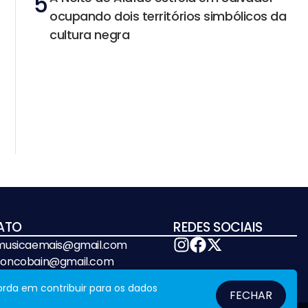
5
ocupando dois territórios simbólicos da
cultura negra
ATO
REDES SOCIAIS
emusicaemais@gmail.com
soncobain@gmail.com
orda em contribuir para os dados
FECHAR