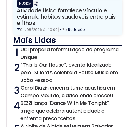
MÚSICA
Atividade física fortalece vínculo e
estimula hábitos saudáveis entre pais
e filhos
|
04/08/2026 às 10:00
Por
Redação
Mais Lidas
1
UCI prepara reformulação do programa
Unique
2
“This Is Our House”, evento idealizado
pelo DJ Iordz, celebra a House Music em
João Pessoa
3
Carol Biazin encerra turnê acústica em
Campo Mourão, cidade onde cresceu
4
BEZZI lança "Dance With Me Tonight",
single que celebra autenticidade e
enfrenta preconceitos
A Noite de Alaíde estreia em Salvador