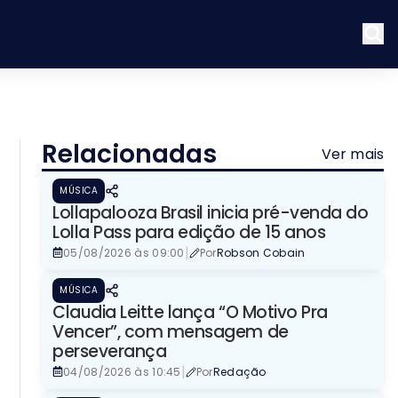
Relacionadas
Ver mais
MÚSICA
Lollapalooza Brasil inicia pré-venda do
Lolla Pass para edição de 15 anos
|
05/08/2026 às 09:00
Por
Robson Cobain
MÚSICA
Claudia Leitte lança “O Motivo Pra
Vencer”, com mensagem de
perseverança
|
04/08/2026 às 10:45
Por
Redação