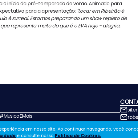
ra o início da pré-temporada de verão. Animado para
expectativa para a apresentação:
"tocar em Ribeirão é
Paulo é surreal. Estamos preparando um show repleto de
que representa muito do que é o EVA hoje - alegria,
CONT
sit
! #MusicaEMais
rob
a experiência em nosso site. Ao continuar navegando, você conc
acidade
e consulte nossa
Política de Cookies.