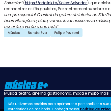
Salvador”
(
https://ada.lnk.to/SolemSalvador
), que celeb
reencontrar os fãs paulistas, Pezzoni comentou sobre a 
sempre especial. O astral da galera do interior de São 
boas vibrações e, claro, vamos levar nossa nova música, 
conexão e verão o ano todo"
.
Música
Banda Eva
Felipe Pezzoni
Música, teatro, cinema, gastronomia, moda e muito mais
Nós utilizamos cookies para aprimorar e personalizar a su
estatísticos de melhoria. Conheça nossa
Política de Priv