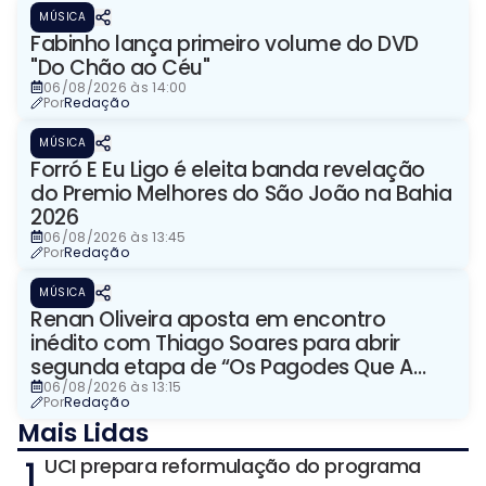
MÚSICA
Fabinho lança primeiro volume do DVD
"Do Chão ao Céu"
06/08/2026 às 14:00
Por
Redação
MÚSICA
Forró E Eu Ligo é eleita banda revelação
do Premio Melhores do São João na Bahia
2026
06/08/2026 às 13:45
Por
Redação
MÚSICA
Renan Oliveira aposta em encontro
inédito com Thiago Soares para abrir
segunda etapa de “Os Pagodes Que A
Gente Gosta”
06/08/2026 às 13:15
Por
Redação
Mais Lidas
1
UCI prepara reformulação do programa