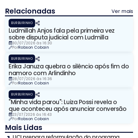
Relacionadas
Ver mais
BURBURINHO
Ludmillah Anjos fala pela primeira vez
sobre disputa judicial com Ludmilla
30/07/2026 às 16:30
Por
Robson Cobain
BURBURINHO
Erika Januza quebra o silêncio após fim do
namoro com Arlindinho
28/07/2026 às 16:36
Por
Robson Cobain
BURBURINHO
"Minha vida parou": Luiza Possi revela o
que aconteceu após anunciar conversão
23/07/2026 às 16:43
Por
Robson Cobain
Mais Lidas
UCI prepara reformulação do programa