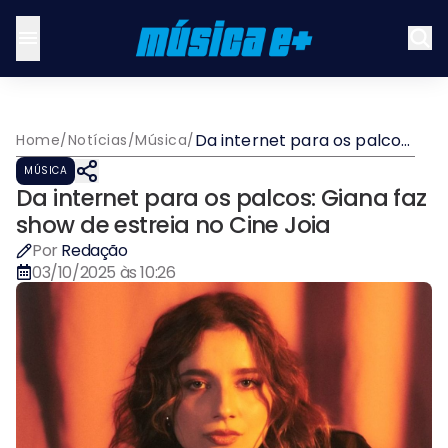
Da internet para os palcos:
Home
/
Notícias
/
Música
/
Giana faz show de estreia
MÚSICA
no Cine Joia
Da internet para os palcos: Giana faz
show de estreia no Cine Joia
Por
Redação
03/10/2025 às 10:26