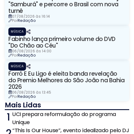
"Samburá" e percorre o Brasil com nova
turnê
07/08/2026 às 16:14
Por
Redação
MÚSICA
Fabinho lança primeiro volume do DVD
"Do Chão ao Céu"
06/08/2026 às 14:00
Por
Redação
MÚSICA
Forró E Eu Ligo é eleita banda revelação
do Premio Melhores do São João na Bahia
2026
06/08/2026 às 13:45
Por
Redação
Mais Lidas
1
UCI prepara reformulação do programa
Unique
2
“This Is Our House”, evento idealizado pelo DJ