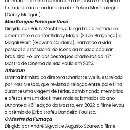
brilhante carreira musical com a intensa e complexa
história de amor ao lado da atriz Felicia Montealegre
(Carey Mulligan).
Meu Sangue Ferve por Você
Dirigido por Paulo Machline, o longa traz a história de
amor entre o cantor Sidney Magal (Filipe Bragança) e
Magali West (Giovana Cordeiro), narrando a vida
pessoal e profissional do ícone da música popular
brasileira. Foi um dos destaques brasileiros da 47ª
Mostra de Cinema de São Paulo em 2023.
Aftersun
Drama intimista da diretora Charlotte Wells, estrelado
por Paul Mescal, que revisita a relação entre pai e filha
durante uma viagem de férias, combinando memórias
e afetos em um dos filmes mais aclamados do ano.
Durante a 46ª edição da Mostra, em 2022, o filme levou
o prêmio do júri: o troféu Bandeira Paulista.
O Mestre da Fumaça
Dirigido por André Sigwalt e Augusto Soares, o filme