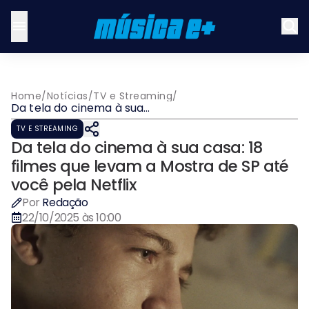
Home
/
Notícias
/
TV e Streaming
/
Da tela do cinema à sua
casa: 18 filmes que levam a
TV E STREAMING
Mostra de SP até você pela
Da tela do cinema à sua casa: 18
Netflix
filmes que levam a Mostra de SP até
você pela Netflix
Por
Redação
22/10/2025 às 10:00