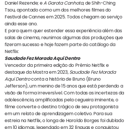
Daniel Rezende; e
A Garota Canhota
, de Shih-Ching
Tsou, apontado como um dos melhores filmes do
Festival de Cannes em 2025. Todos chegam ao serviço
ainda esse ano.
E para quem quer estender essa experiência além das
salas de cinema, reunimos algumas das produções que
fizeram sucesso e hoje fazem parte do catálogo da
Netflix:
Saudade Fez Morada Aqui Dentro
Vencedor da primeira edição do Prêmio Netflix e
destaque da Mostra em 2023,
Saudade Fez Morada
Aqui Dentro
conta a história de Bruno (Bruno
Jefferson), um menino de 15 anos que está perdendo a
visão de forma irreversível. Com todas as incertezas da
adolescência, amplificadas pela cegueira iminente, o
filme converte o destino trágico de seu protagonista
em um relato de aprendizagem coletivo. Para sua
estreia na Netflix, o longa de Haroldo Borges foi dublado
em 10 idiomas, legendado em 32 línguas e conquistou