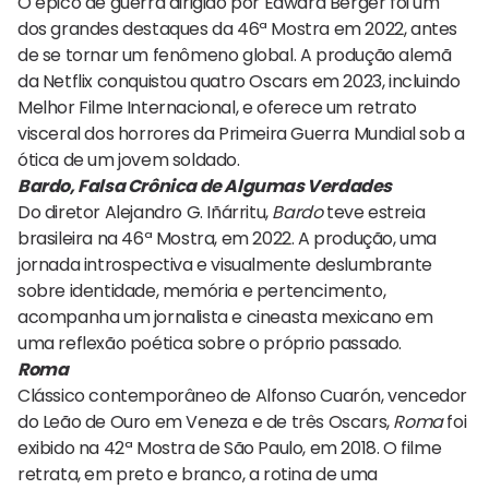
O épico de guerra dirigido por Edward Berger foi um
dos grandes destaques da 46ª Mostra em 2022, antes
de se tornar um fenômeno global. A produção alemã
da Netflix conquistou quatro Oscars em 2023, incluindo
Melhor Filme Internacional, e oferece um retrato
visceral dos horrores da Primeira Guerra Mundial sob a
ótica de um jovem soldado.
Bardo, Falsa Crônica de Algumas Verdades
Do diretor Alejandro G. Iñárritu,
Bardo
teve estreia
brasileira na 46ª Mostra, em 2022. A produção, uma
jornada introspectiva e visualmente deslumbrante
sobre identidade, memória e pertencimento,
acompanha um jornalista e cineasta mexicano em
uma reflexão poética sobre o próprio passado.
Roma
Clássico contemporâneo de Alfonso Cuarón, vencedor
do Leão de Ouro em Veneza e de três Oscars,
Roma
foi
exibido na 42ª Mostra de São Paulo, em 2018. O filme
retrata, em preto e branco, a rotina de uma