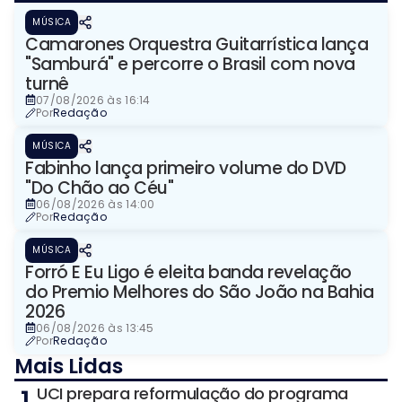
MÚSICA
Camarones Orquestra Guitarrística lança
"Samburá" e percorre o Brasil com nova
turnê
07/08/2026 às 16:14
Por
Redação
MÚSICA
Fabinho lança primeiro volume do DVD
"Do Chão ao Céu"
06/08/2026 às 14:00
Por
Redação
MÚSICA
Forró E Eu Ligo é eleita banda revelação
do Premio Melhores do São João na Bahia
2026
06/08/2026 às 13:45
Por
Redação
Mais Lidas
UCI prepara reformulação do programa