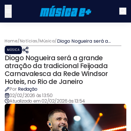
Diogo Nogueira será a
Home
/
Notícias
/
Música
/
grande atração da
MÚSICA
tradicional Feijoada
Diogo Nogueira será a grande
Carnavalesca da Rede
Windsor Hoteis, no Rio de
atração da tradicional Feijoada
Janeiro
Carnavalesca da Rede Windsor
Hoteis, no Rio de Janeiro
Por
Redação
02/02/2026 às 13:50
Atualizado em
02/02/2026 às 13:54