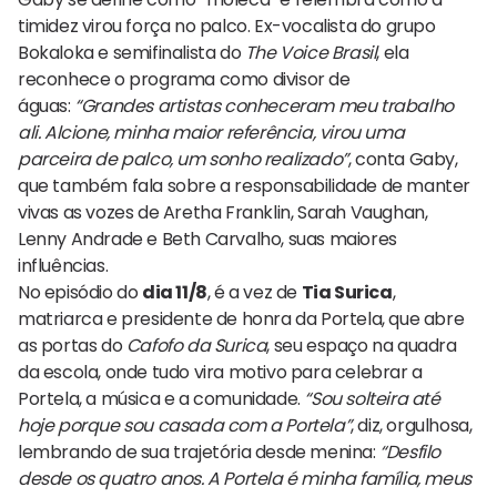
timidez virou força no palco. Ex-vocalista do grupo
Bokaloka e semifinalista do
The Voice Brasil
, ela
reconhece o programa como divisor de
águas:
“Grandes artistas conheceram meu trabalho
ali. Alcione, minha maior referência, virou uma
parceira de palco, um sonho realizado”
, conta Gaby,
que também fala sobre a responsabilidade de manter
vivas as vozes de Aretha Franklin, Sarah Vaughan,
Lenny Andrade e Beth Carvalho, suas maiores
influências.
No episódio do
dia 11/8
, é a vez de
Tia Surica
,
matriarca e presidente de honra da Portela, que abre
as portas do
Cafofo da Surica
, seu espaço na quadra
da escola, onde tudo vira motivo para celebrar a
Portela, a música e a comunidade.
“Sou solteira até
hoje porque sou casada com a Portela”
, diz, orgulhosa,
lembrando de sua trajetória desde menina:
“Desfilo
desde os quatro anos. A Portela é minha família, meus