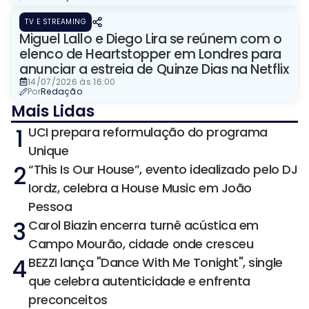
TV E STREAMING
Miguel Lallo e Diego Lira se reúnem com o
elenco de Heartstopper em Londres para
anunciar a estreia de Quinze Dias na Netflix
14/07/2026 às 16:00
Por
Redação
Mais Lidas
1
UCI prepara reformulação do programa
Unique
2
“This Is Our House”, evento idealizado pelo DJ
Iordz, celebra a House Music em João
Pessoa
3
Carol Biazin encerra turnê acústica em
Campo Mourão, cidade onde cresceu
4
BEZZI lança "Dance With Me Tonight", single
que celebra autenticidade e enfrenta
preconceitos