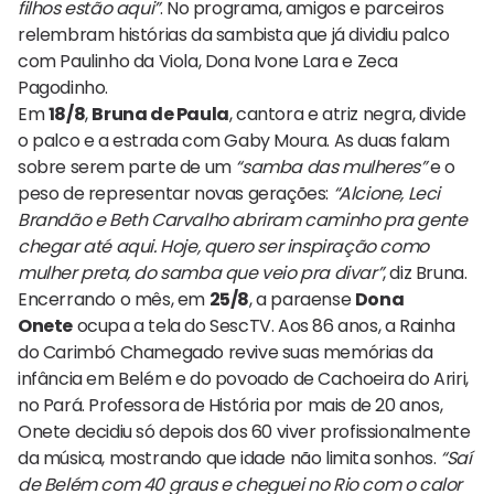
filhos estão aqui”
. No programa, amigos e parceiros
relembram histórias da sambista que já dividiu palco
com Paulinho da Viola, Dona Ivone Lara e Zeca
Pagodinho.
Em
18/8
,
Bruna de Paula
, cantora e atriz negra, divide
o palco e a estrada com Gaby Moura. As duas falam
sobre serem parte de um
“samba das mulheres”
e o
peso de representar novas gerações:
“Alcione, Leci
Brandão e Beth Carvalho abriram caminho pra gente
chegar até aqui. Hoje, quero ser inspiração como
mulher preta, do samba que veio pra divar”
, diz Bruna.
Encerrando o mês, em
25/8
, a paraense
Dona
Onete
ocupa a tela do SescTV. Aos 86 anos, a Rainha
do Carimbó Chamegado revive suas memórias da
infância em Belém e do povoado de Cachoeira do Ariri,
no Pará. Professora de História por mais de 20 anos,
Onete decidiu só depois dos 60 viver profissionalmente
da música, mostrando que idade não limita sonhos.
“Saí
de Belém com 40 graus e cheguei no Rio com o calor