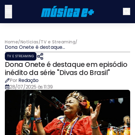
Home
/
Notícias
/
TV e Streaming
/
Dona Onete é destaque
em episódio inédito da
TV E STREAMING
série "Divas do Brasil"
Dona Onete é destaque em episódio
inédito da série "Divas do Brasil"
Por
Redação
28/07/2025 às 11:39