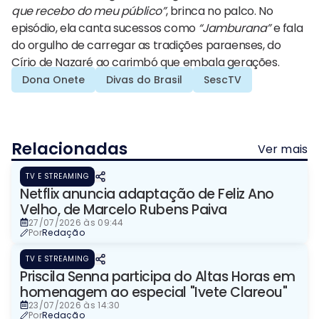
que recebo do meu público”
, brinca no palco. No
episódio, ela canta sucessos como
“Jamburana”
e fala
do orgulho de carregar as tradições paraenses, do
Círio de Nazaré ao carimbó que embala gerações.
Dona Onete
Divas do Brasil
SescTV
Relacionadas
Ver mais
TV E STREAMING
Netflix anuncia adaptação de Feliz Ano
Velho, de Marcelo Rubens Paiva
27/07/2026 às 09:44
Por
Redação
TV E STREAMING
Priscila Senna participa do Altas Horas em
homenagem ao especial "Ivete Clareou"
23/07/2026 às 14:30
Por
Redação