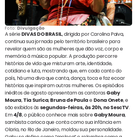
Foto:
Divulgação
A série
DIVAS DO BRASIL
, dirigida por Carolina Paiva,
continua sua jornada pelo território brasileiro para
revelar quem são as mulheres que dão voz, corpo e
memória à música popular. A produção percorre
histórias de vida que misturam arte, identidade,
cotidiano e luta, mostrando que, em cada canto do
país, há uma diva que canta, dança, toca e faz ecoar
histórias que inspiram outras mulheres. Os episódios
inéditos de agosto apresentam as cantoras
Gaby
Moura
,
Tia Surica
,
Bruna de Paula
e
Dona Onete
, e
são exibidos às
segundas-feiras, às 20h, no SescTV
.
Em
4/8
, o público conhece mais sobre
Gaby Moura
,
sambista carioca que conta como sua infância em
Olaria, no Rio de Janeiro, moldou sua personalidade.
Gaby se define como “moleca” e relembra como a