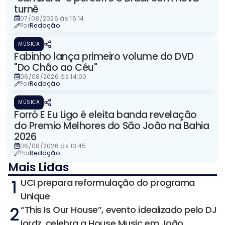
turnê
07/08/2026 às 16:14
Por
Redação
MÚSICA
Fabinho lança primeiro volume do DVD
"Do Chão ao Céu"
06/08/2026 às 14:00
Por
Redação
MÚSICA
Forró E Eu Ligo é eleita banda revelação
do Premio Melhores do São João na Bahia
2026
06/08/2026 às 13:45
Por
Redação
Mais Lidas
1
UCI prepara reformulação do programa
Unique
2
“This Is Our House”, evento idealizado pelo DJ
Iordz, celebra a House Music em João