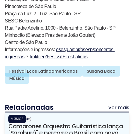
Pinacoteca de São Paulo
Praça da Luz, 2 - Luz, São Paulo - SP
SESC Belenzinho
Rua Padre Adelino, 1000 - Belenzinho, São Paulo - SP
Minhocão (Elevado Presidente João Goulart)
Centro de São Paulo
Informações e ingressos:
osesp.art.br/osesp/
concertos-
ingressos
e
linktr.ee/FestivalEcosLatinos
Festival Ecos Latinoamericanos
Susana Baca
Música
Relacionadas
Ver mais
MÚSICA
Camarones Orquestra Guitarrística lança
"Samburá" e percorre o Brasil com nova