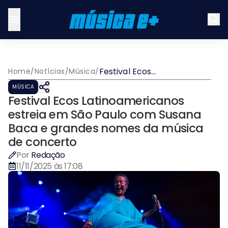
Festival Ecos
Home
/
Notícias
/
Música
/
Latinoamericanos estreia
MÚSICA
em São Paulo com Susana
Festival Ecos Latinoamericanos
Baca e grandes nomes da
música de concerto
estreia em São Paulo com Susana
Baca e grandes nomes da música
de concerto
Por
Redação
11/11/2025 às 17:08