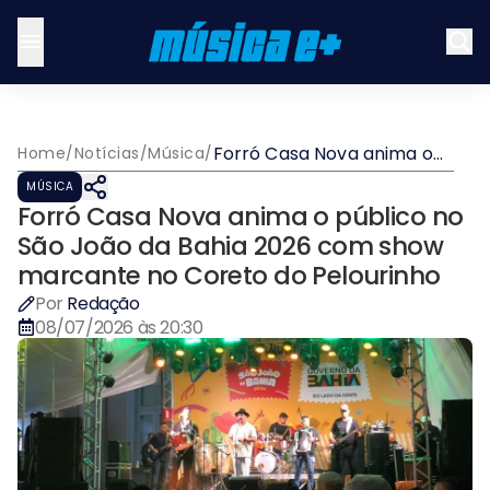
Forró Casa Nova anima o
Home
/
Notícias
/
Música
/
público no São João da
MÚSICA
Bahia 2026 com show
Forró Casa Nova anima o público no
marcante no Coreto do
Pelourinho
São João da Bahia 2026 com show
marcante no Coreto do Pelourinho
Por
Redação
08/07/2026 às 20:30