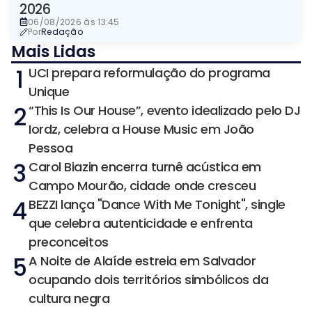
2026
06/08/2026 às 13:45
Por
Redação
Mais Lidas
1
UCI prepara reformulação do programa
Unique
2
“This Is Our House”, evento idealizado pelo DJ
Iordz, celebra a House Music em João
Pessoa
3
Carol Biazin encerra turnê acústica em
Campo Mourão, cidade onde cresceu
4
BEZZI lança "Dance With Me Tonight", single
que celebra autenticidade e enfrenta
preconceitos
5
A Noite de Alaíde estreia em Salvador
ocupando dois territórios simbólicos da
cultura negra