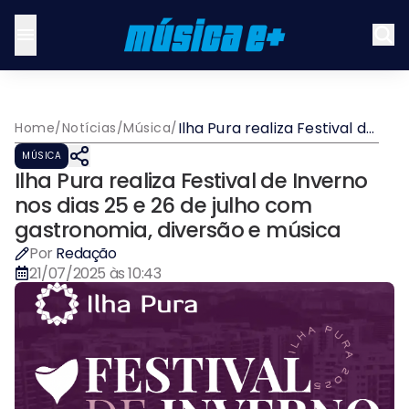
Ilha Pura realiza Festival de
Home
/
Notícias
/
Música
/
Inverno nos dias 25 e 26 de
MÚSICA
julho com gastronomia,
Ilha Pura realiza Festival de Inverno
diversão e música
nos dias 25 e 26 de julho com
gastronomia, diversão e música
Por
Redação
21/07/2025 às 10:43