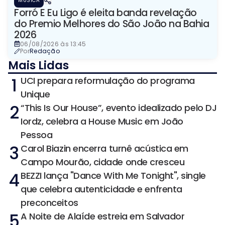
MÚSICA
Forró E Eu Ligo é eleita banda revelação
do Premio Melhores do São João na Bahia
2026
06/08/2026 às 13:45
Por
Redação
Mais Lidas
1
UCI prepara reformulação do programa
Unique
2
“This Is Our House”, evento idealizado pelo DJ
Iordz, celebra a House Music em João
Pessoa
3
Carol Biazin encerra turnê acústica em
Campo Mourão, cidade onde cresceu
4
BEZZI lança "Dance With Me Tonight", single
que celebra autenticidade e enfrenta
preconceitos
5
A Noite de Alaíde estreia em Salvador