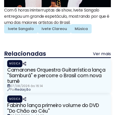
Com 6 horas ininterruptas de show, Ivete Sangalo
entregou um grande espetáculo, mostrando por que é
uma das maiores artistas do Brasil.
Ivete Sangalo
Ivete Clareou
Música
Relacionadas
Ver mais
MÚSICA
Camarones Orquestra Guitarrística lança
"Samburá" e percorre o Brasil com nova
turnê
07/08/2026 às 16:14
Por
Redação
MÚSICA
Fabinho lança primeiro volume do DVD
"Do Chão ao Céu"