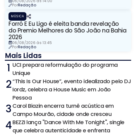
06/08/2026 às 14:00
Por
Redação
MÚSICA
Forró E Eu Ligo é eleita banda revelação
do Premio Melhores do São João na Bahia
2026
06/08/2026 às 13:45
Por
Redação
Mais Lidas
1
UCI prepara reformulação do programa
Unique
2
“This Is Our House”, evento idealizado pelo DJ
Iordz, celebra a House Music em João
Pessoa
3
Carol Biazin encerra turnê acústica em
Campo Mourão, cidade onde cresceu
4
BEZZI lança "Dance With Me Tonight", single
que celebra autenticidade e enfrenta