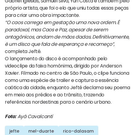
Gabriel Iglesias, Samuel Silva, Yuri Costa e também pelo
próprio artista, que foi o elo que uniu todas essas peças
para criar uma obra impactante.
“O caos carrega em gestação uma nova ordem. É
paradoxal, mas Caos e Paz, apesar de serem
antagônicos, andam de mãos dadas. Definitivamente,
é um disco que fala de esperança e recomeço”
,
completa Jefté.
O lançamento do disco é acompanhado pelo
videoclipe da faixa homônima, dirigido por Anderson
Xavier. Filmado no centro de São Paulo, o clipe funciona
como uma espécie de trailer e captura a essência
caótica da cidade, enquanto Jefté declama seu poema
em meio aos prédios e ao trânsito, trazendo
referências nordestinas para o cenário urbano.
Foto:
Ayá Cavalcanti
jefte
mel-duarte
rico-dalasam