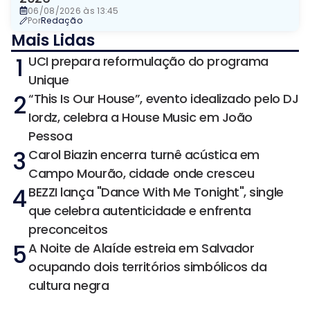
06/08/2026 às 13:45
Por
Redação
Mais Lidas
1
UCI prepara reformulação do programa
Unique
2
“This Is Our House”, evento idealizado pelo DJ
Iordz, celebra a House Music em João
Pessoa
3
Carol Biazin encerra turnê acústica em
Campo Mourão, cidade onde cresceu
4
BEZZI lança "Dance With Me Tonight", single
que celebra autenticidade e enfrenta
preconceitos
5
A Noite de Alaíde estreia em Salvador
ocupando dois territórios simbólicos da
cultura negra