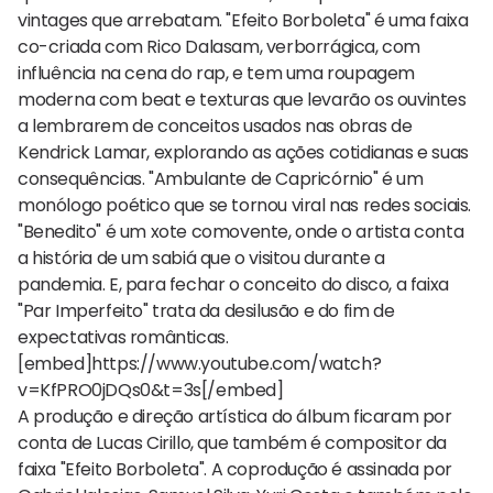
vintages que arrebatam. "Efeito Borboleta" é uma faixa
co-criada com Rico Dalasam, verborrágica, com
influência na cena do rap, e tem uma roupagem
moderna com beat e texturas que levarão os ouvintes
a lembrarem de conceitos usados nas obras de
Kendrick Lamar, explorando as ações cotidianas e suas
consequências. "Ambulante de Capricórnio" é um
monólogo poético que se tornou viral nas redes sociais.
"Benedito" é um xote comovente, onde o artista conta
a história de um sabiá que o visitou durante a
pandemia. E, para fechar o conceito do disco, a faixa
"Par Imperfeito" trata da desilusão e do fim de
expectativas românticas.
[embed]https://www.youtube.com/watch?
v=KfPRO0jDQs0&t=3s[/embed]
A produção e direção artística do álbum ficaram por
conta de Lucas Cirillo, que também é compositor da
faixa "Efeito Borboleta". A coprodução é assinada por