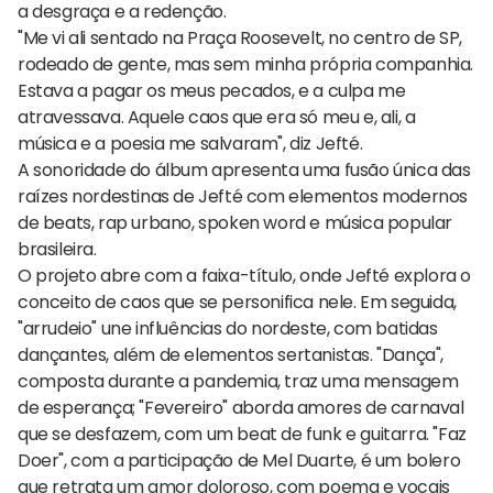
a desgraça e a redenção.
"Me vi ali sentado na Praça Roosevelt, no centro de SP,
rodeado de gente, mas sem minha própria companhia.
Estava a pagar os meus pecados, e a culpa me
atravessava. Aquele caos que era só meu e, ali, a
música e a poesia me salvaram", diz Jefté.
A sonoridade do álbum apresenta uma fusão única das
raízes nordestinas de Jefté com elementos modernos
de beats, rap urbano, spoken word e música popular
brasileira.
O projeto abre com a faixa-título, onde Jefté explora o
conceito de caos que se personifica nele. Em seguida,
"arrudeio" une influências do nordeste, com batidas
dançantes, além de elementos sertanistas. "Dança",
composta durante a pandemia, traz uma mensagem
de esperança; "Fevereiro" aborda amores de carnaval
que se desfazem, com um beat de funk e guitarra. "Faz
Doer", com a participação de Mel Duarte, é um bolero
que retrata um amor doloroso, com poema e vocais