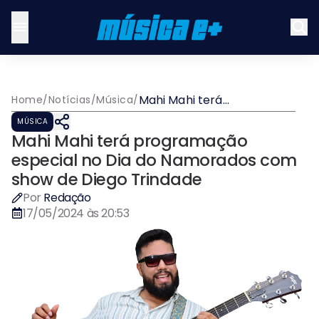
Mahi Mahi terá
Home
/
Notícias
/
Música
/
programação especial no
MÚSICA
Dia do Namorados com
Mahi Mahi terá programação
show de Diego Trindade
especial no Dia do Namorados com
show de Diego Trindade
Por
Redação
17/05/2024 às 20:53