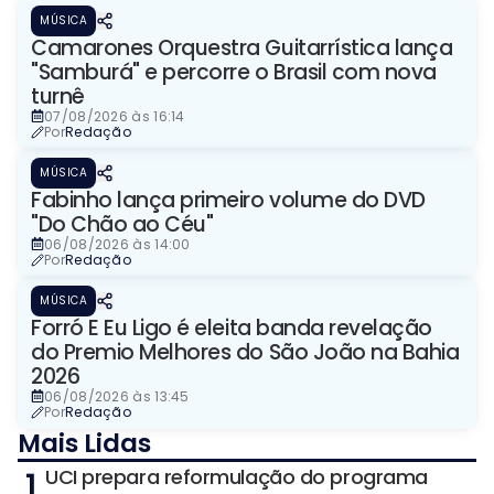
MÚSICA
Camarones Orquestra Guitarrística lança
"Samburá" e percorre o Brasil com nova
turnê
07/08/2026 às 16:14
Por
Redação
MÚSICA
Fabinho lança primeiro volume do DVD
"Do Chão ao Céu"
06/08/2026 às 14:00
Por
Redação
MÚSICA
Forró E Eu Ligo é eleita banda revelação
do Premio Melhores do São João na Bahia
2026
06/08/2026 às 13:45
Por
Redação
Mais Lidas
1
UCI prepara reformulação do programa