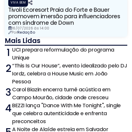
VIVA BEM
Tivoli Ecoresort Praia do Forte e Bauer
promovem imersão para influenciadores
com síndrome de Down
16/07/2026 às 14:00
Por
Redação
Mais Lidas
1
UCI prepara reformulação do programa
Unique
2
“This Is Our House”, evento idealizado pelo DJ
Iordz, celebra a House Music em João
Pessoa
3
Carol Biazin encerra turnê acústica em
Campo Mourão, cidade onde cresceu
4
BEZZI lança "Dance With Me Tonight", single
que celebra autenticidade e enfrenta
preconceitos
A Noite de Alaíde estreia em Salvador