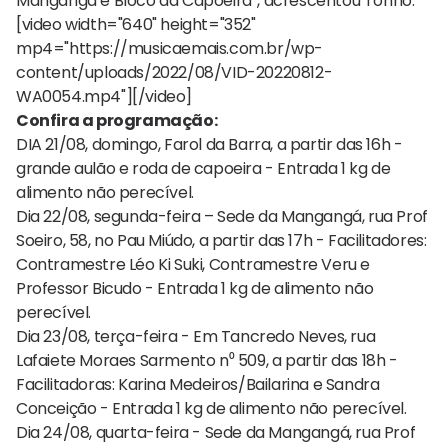
Mangangá e Bloco da Capoeira”, acrescentou Tonho.
[video width="640" height="352"
mp4="https://musicaemais.com.br/wp-
content/uploads/2022/08/VID-20220812-
WA0054.mp4"][/video]
Confira a programação:
DIA 21/08, domingo, Farol da Barra, a partir das 16h -
grande aulão e roda de capoeira - Entrada 1 kg de
alimento não perecível.
Dia 22/08, segunda-feira – Sede da Mangangá, rua Prof
Soeiro, 58, no Pau Miúdo, a partir das 17h - Facilitadores:
Contramestre Léo Ki Suki, Contramestre Veru e
Professor Bicudo - Entrada 1 kg de alimento não
perecível.
Dia 23/08, terça-feira - Em Tancredo Neves, rua
Lafaiete Moraes Sarmento n⁰ 509, a partir das 18h -
Facilitadoras: Karina Medeiros/Bailarina e Sandra
Conceição - Entrada 1 kg de alimento não perecível.
Dia 24/08, quarta-feira - Sede da Mangangá, rua Prof