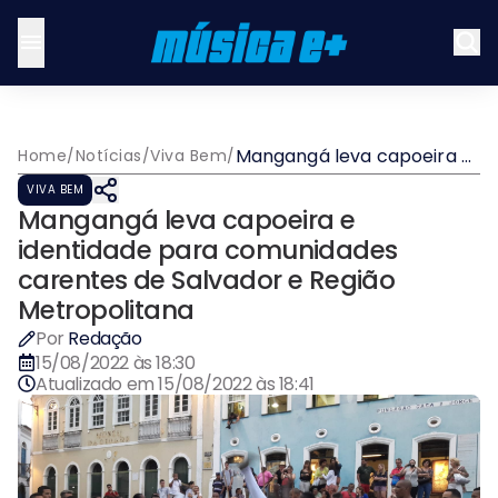
Mangangá leva capoeira e
Home
/
Notícias
/
Viva Bem
/
identidade para
VIVA BEM
comunidades carentes de
Mangangá leva capoeira e
Salvador e Região
Metropolitana
identidade para comunidades
carentes de Salvador e Região
Metropolitana
Por
Redação
15/08/2022 às 18:30
Atualizado em
15/08/2022 às 18:41