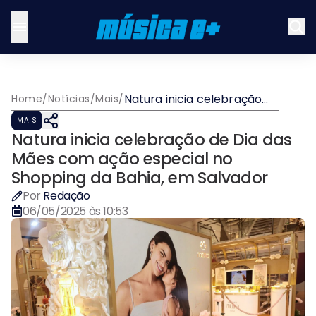
Natura inicia celebração
Home
/
Notícias
/
Mais
/
de Dia das Mães com ação
MAIS
especial no Shopping da
Natura inicia celebração de Dia das
Bahia, em Salvador
Mães com ação especial no
Shopping da Bahia, em Salvador
Por
Redação
06/05/2025 às 10:53