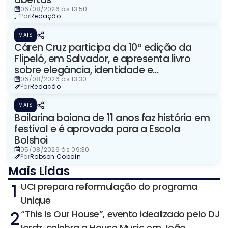
06/08/2026 às 13:50
Por
Redação
MAIS
Cáren Cruz participa da 10ª edição da
Flipelô, em Salvador, e apresenta livro
sobre elegância, identidade e
representação
06/08/2026 às 13:30
Por
Redação
MAIS
Bailarina baiana de 11 anos faz história em
festival e é aprovada para a Escola
Bolshoi
05/08/2026 às 09:30
Por
Robson Cobain
Mais Lidas
1
UCI prepara reformulação do programa
Unique
2
“This Is Our House”, evento idealizado pelo DJ
Iordz, celebra a House Music em João