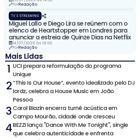
Por
Redação
TV E STREAMING
Miguel Lallo e Diego Lira se reúnem com o
elenco de Heartstopper em Londres para
anunciar a estreia de Quinze Dias na Netflix
14/07/2026 às 16:00
Por
Redação
Mais Lidas
1
UCI prepara reformulação do programa
Unique
2
“This Is Our House”, evento idealizado pelo DJ
Iordz, celebra a House Music em João
Pessoa
3
Carol Biazin encerra turnê acústica em
Campo Mourão, cidade onde cresceu
4
BEZZI lança "Dance With Me Tonight", single
que celebra autenticidade e enfrenta