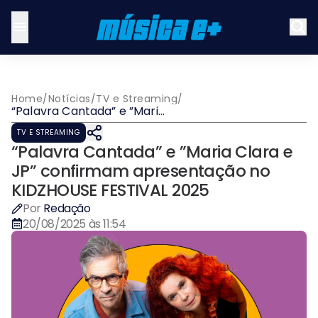
Home
/
Notícias
/
TV e Streaming
/
“Palavra Cantada” e ”Maria
Clara e JP” confirmam
TV E STREAMING
apresentação no
“Palavra Cantada” e ”Maria Clara e
KIDZHOUSE FESTIVAL 2025
JP” confirmam apresentação no
KIDZHOUSE FESTIVAL 2025
Por
Redação
20/08/2025 às 11:54