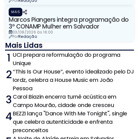
Por
Redação
MAIS
Marcos Piangers integra programação do
3º CONAMP Mulher em Salvador
03/08/2026 às 16:00
Por
Redação
Mais Lidas
1
UCI prepara reformulação do programa
Unique
2
“This Is Our House”, evento idealizado pelo DJ
Iordz, celebra a House Music em João
Pessoa
3
Carol Biazin encerra turnê acústica em
Campo Mourão, cidade onde cresceu
4
BEZZI lança "Dance With Me Tonight", single
que celebra autenticidade e enfrenta
preconceitos
A Noite de Alaíde estreia em Salvador