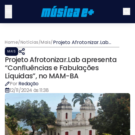
Projeto Afrotonizar.Lab
Home
/
Notícias
/
Mais
/
apresenta “Confluências e
MAIS
Fabulações Líquidas”, no
Projeto Afrotonizar.Lab apresenta
MAM-BA
“Confluências e Fabulações
Líquidas”, no MAM-BA
Por
Redação
12/11/2024 às 11:38