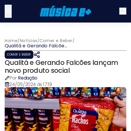
Home
/
Notícias
/
Comer e Beber
/
Qualitá e Gerando Falcões
lançam novo produto
COMER E BEBER
social
Qualitá e Gerando Falcões lançam
novo produto social
Por
Redação
24/05/2024 às 17:19