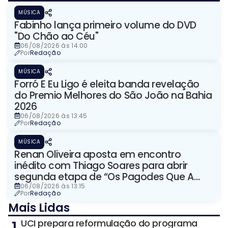
MÚSICA
Fabinho lança primeiro volume do DVD
"Do Chão ao Céu"
06/08/2026 às 14:00
Por
Redação
MÚSICA
Forró E Eu Ligo é eleita banda revelação
do Premio Melhores do São João na Bahia
2026
06/08/2026 às 13:45
Por
Redação
MÚSICA
Renan Oliveira aposta em encontro
inédito com Thiago Soares para abrir
segunda etapa de “Os Pagodes Que A
Gente Gosta”
06/08/2026 às 13:15
Por
Redação
Mais Lidas
UCI prepara reformulação do programa