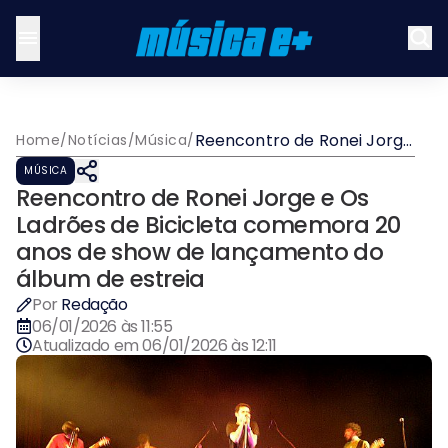
Reencontro de Ronei Jorge
Home
/
Notícias
/
Música
/
e Os Ladrões de Bicicleta
MÚSICA
comemora 20 anos de
Reencontro de Ronei Jorge e Os
show de lançamento do
álbum de estreia
Ladrões de Bicicleta comemora 20
anos de show de lançamento do
álbum de estreia
Por
Redação
06/01/2026 às 11:55
Atualizado em
06/01/2026 às 12:11