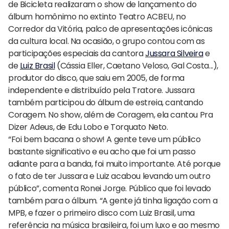
de Bicicleta realizaram o show de lançamento do
álbum homônimo no extinto Teatro ACBEU, no
Corredor da Vitória, palco de apresentações icônicas
da cultura local. Na ocasião, o grupo contou com as
participações especiais da cantora
Jussara Silveira
e
de
Luiz Brasil
(Cássia Eller, Caetano Veloso, Gal Costa...),
produtor do disco, que saiu em 2005, de forma
independente e distribuído pela Tratore. Jussara
também participou do álbum de estreia, cantando
Coragem. No show, além de Coragem, ela cantou Pra
Dizer Adeus, de Edu Lobo e Torquato Neto.
“Foi bem bacana o show! A gente teve um público
bastante significativo e eu acho que foi um passo
adiante para a banda, foi muito importante. Até porque
o fato de ter Jussara e Luiz acabou levando um outro
público”, comenta Ronei Jorge. Público que foi levado
também para o álbum. “A gente já tinha ligação com a
MPB, e fazer o primeiro disco com Luiz Brasil, uma
referência na música brasileira, foi um luxo e ao mesmo