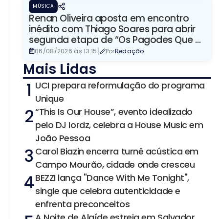
MÚSICA
Renan Oliveira aposta em encontro
inédito com Thiago Soares para abrir
segunda etapa de “Os Pagodes Que A
Gente Gosta”
|
06/08/2026 às 13:15
Por
Redação
Mais Lidas
1
UCI prepara reformulação do programa
Unique
2
“This Is Our House”, evento idealizado
pelo DJ Iordz, celebra a House Music em
João Pessoa
3
Carol Biazin encerra turnê acústica em
Campo Mourão, cidade onde cresceu
4
BEZZI lança "Dance With Me Tonight",
single que celebra autenticidade e
enfrenta preconceitos
A Noite de Alaíde estreia em Salvador