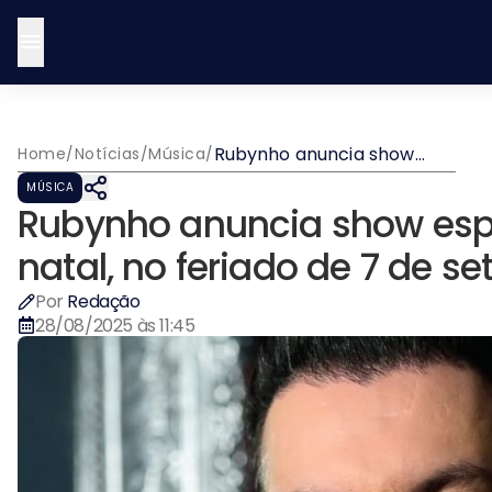
Rubynho anuncia show
Home
/
Notícias
/
Música
/
especial em Petrolina, sua
MÚSICA
terra natal, no feriado de 7
Rubynho anuncia show espec
de setembro
natal, no feriado de 7 de s
Por
Redação
28/08/2025 às 11:45