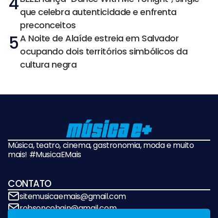
4
que celebra autenticidade e enfrenta
preconceitos
5
A Noite de Alaíde estreia em Salvador
ocupando dois territórios simbólicos da
cultura negra
Música, teatro, cinema, gastronomia, moda e muito
mais! #MusicaEMais
CONTATO
sitemusicaemais@gmail.com
robsoncobain@gmail.com