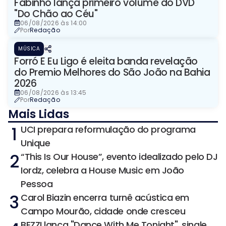
Fabinho lança primeiro volume do DVD
"Do Chão ao Céu"
06/08/2026 às 14:00
Por
Redação
MÚSICA
Forró E Eu Ligo é eleita banda revelação
do Premio Melhores do São João na Bahia
2026
06/08/2026 às 13:45
Por
Redação
Mais Lidas
1
UCI prepara reformulação do programa
Unique
2
“This Is Our House”, evento idealizado pelo DJ
Iordz, celebra a House Music em João
Pessoa
3
Carol Biazin encerra turnê acústica em
Campo Mourão, cidade onde cresceu
BEZZI lança "Dance With Me Tonight", single