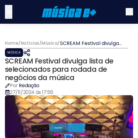
SCREAM Festival divulga
Home
/
Notícias
/
Música
/
lista de selecionados para
MÚSICA
rodada de negócios da
SCREAM Festival divulga lista de
música
selecionados para rodada de
negócios da música
Por
Redação
27/11/2024 às 17:56