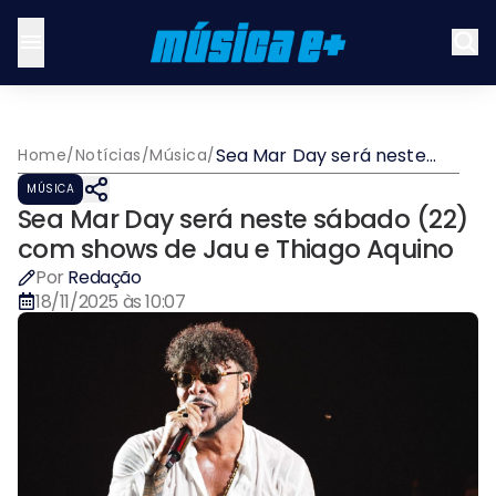
Sea Mar Day será neste
Home
/
Notícias
/
Música
/
sábado (22) com shows de
MÚSICA
Jau e Thiago Aquino
Sea Mar Day será neste sábado (22)
com shows de Jau e Thiago Aquino
Por
Redação
18/11/2025 às 10:07