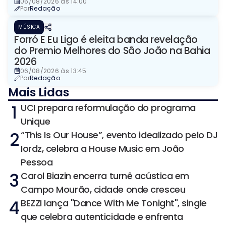
06/08/2026 às 14:00
Por
Redação
MÚSICA
Forró E Eu Ligo é eleita banda revelação
do Premio Melhores do São João na Bahia
2026
06/08/2026 às 13:45
Por
Redação
Mais Lidas
1
UCI prepara reformulação do programa
Unique
2
“This Is Our House”, evento idealizado pelo DJ
Iordz, celebra a House Music em João
Pessoa
3
Carol Biazin encerra turnê acústica em
Campo Mourão, cidade onde cresceu
4
BEZZI lança "Dance With Me Tonight", single
que celebra autenticidade e enfrenta