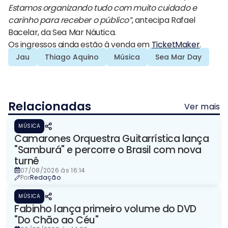
Estamos organizando tudo com muito cuidado e
carinho para receber o público”
, antecipa Rafael
Bacelar, da Sea Mar Náutica.
Os ingressos ainda estão à venda em
TicketMaker
.
Jau
Thiago Aquino
Música
Sea Mar Day
Relacionadas
Ver mais
MÚSICA
Camarones Orquestra Guitarrística lança
"Samburá" e percorre o Brasil com nova
turnê
07/08/2026 às 16:14
Por
Redação
MÚSICA
Fabinho lança primeiro volume do DVD
"Do Chão ao Céu"