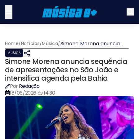
Simone Morena anuncia
Home
/
Notícias
/
Música
/
sequência de
MÚSICA
apresentações no São
Simone Morena anuncia sequência
João e intensifica agenda
pela Bahia
de apresentações no São João e
intensifica agenda pela Bahia
Por
Redação
18/06/2026 às 14:30