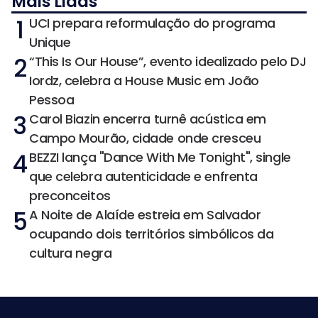
Mais Lidas
1
UCI prepara reformulação do programa
Unique
2
“This Is Our House”, evento idealizado pelo DJ
Iordz, celebra a House Music em João
Pessoa
3
Carol Biazin encerra turnê acústica em
Campo Mourão, cidade onde cresceu
4
BEZZI lança "Dance With Me Tonight", single
que celebra autenticidade e enfrenta
preconceitos
5
A Noite de Alaíde estreia em Salvador
ocupando dois territórios simbólicos da
cultura negra