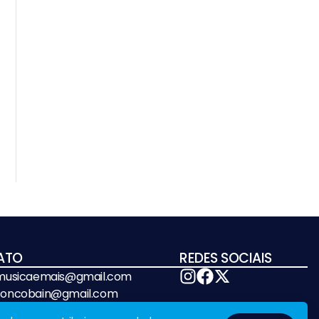
ATO
REDES SOCIAIS
emusicaemais@gmail.com
soncobain@gmail.com