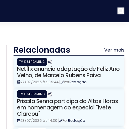
Relacionadas
Ver mais
TV E STREAMING
Netflix anuncia adaptação de Feliz Ano
Velho, de Marcelo Rubens Paiva
|
27/07/2026 às 09:44
Por
Redação
TV E STREAMING
Priscila Senna participa do Altas Horas
em homenagem ao especial "Ivete
Clareou"
|
23/07/2026 às 14:30
Por
Redação