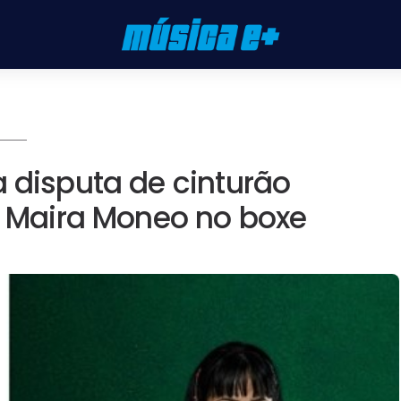
Bia
a disputa de cinturão
 no
 e Maira Moneo no boxe