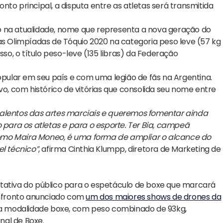
to principal, a disputa entre as atletas será transmitida
iro na atualidade, nome que representa a nova geração do
as Olimpíadas de Tóquio 2020 na categoria peso leve (57 kg
sso, o título peso-leve (135 libras) da Federação
popular em seu país e com uma legião de fãs na Argentina.
vo, com histórico de vitórias que consolida seu nome entre
talentos das artes marciais e queremos fomentar ainda
ara os atletas e para o esporte. Ter Bia, campeã
como Maira Moneo, é uma forma de ampliar o alcance do
el técnico”
, afirma Cinthia Klumpp, diretora de Marketing de
ctativa do público para o espetáculo de boxe que marcará
confronto anunciado com
um dos maiores shows de drones da
, na modalidade boxe, com peso combinado de 93kg,
nal de Boxe.