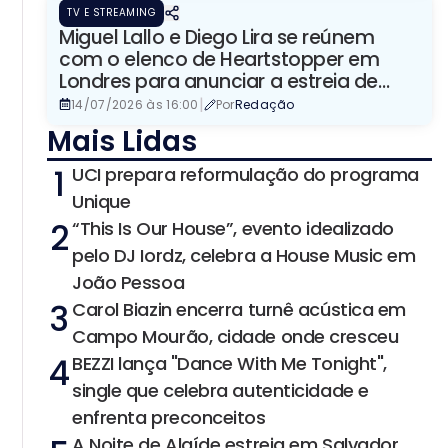
TV E STREAMING
Miguel Lallo e Diego Lira se reúnem
com o elenco de Heartstopper em
Londres para anunciar a estreia de
Quinze Dias na Netflix
|
14/07/2026 às 16:00
Por
Redação
Mais Lidas
1
UCI prepara reformulação do programa
Unique
2
“This Is Our House”, evento idealizado
pelo DJ Iordz, celebra a House Music em
João Pessoa
3
Carol Biazin encerra turnê acústica em
Campo Mourão, cidade onde cresceu
4
BEZZI lança "Dance With Me Tonight",
single que celebra autenticidade e
enfrenta preconceitos
A Noite de Alaíde estreia em Salvador