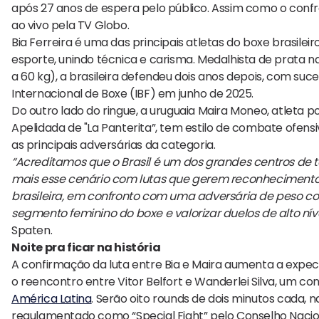
após 27 anos de espera pelo público. Assim como o confron
ao vivo pela TV Globo.
Bia Ferreira é uma das principais atletas do boxe brasile
esporte, unindo técnica e carisma. Medalhista de prata n
a 60 kg), a brasileira defendeu dois anos depois, com suce
Internacional de Boxe (IBF) em junho de 2025.
Do outro lado do ringue, a uruguaia Maira Moneo, atleta 
Apelidada de "La Panterita”, tem estilo de combate ofensi
as principais adversárias da categoria.
“Acreditamos que o Brasil é um dos grandes centros de 
mais esse cenário com lutas que gerem reconhecimento p
brasileira, em confronto com uma adversária de peso 
segmento feminino do boxe e valorizar duelos de alto nív
Spaten.
Noite pra ficar na história
A confirmação da luta entre Bia e Maira aumenta a expe
o reencontro entre Vitor Belfort e Wanderlei Silva, um 
América Latina
. Serão oito rounds de dois minutos cada
regulamentado como “Special Fight” pelo Conselho Nacio