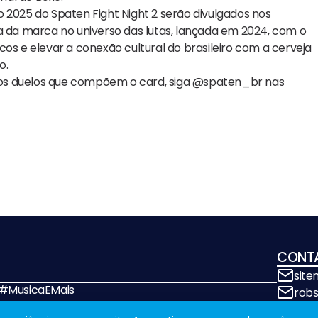
 2025 do Spaten Fight Night 2 serão divulgados nos
a da marca no universo das lutas, lançada em 2024, com o
os e elevar a conexão cultural do brasileiro com a cerveja
o.
ros duelos que compõem o card, siga @spaten_br nas
CONT
sit
! #MusicaEMais
rob