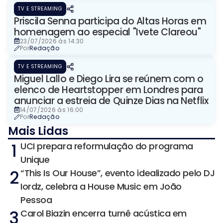
TV E STREAMING
Priscila Senna participa do Altas Horas em
homenagem ao especial "Ivete Clareou"
23/07/2026 às 14:30
Por
Redação
TV E STREAMING
Miguel Lallo e Diego Lira se reúnem com o
elenco de Heartstopper em Londres para
anunciar a estreia de Quinze Dias na Netflix
14/07/2026 às 16:00
Por
Redação
Mais Lidas
1
UCI prepara reformulação do programa
Unique
2
“This Is Our House”, evento idealizado pelo DJ
Iordz, celebra a House Music em João
Pessoa
3
Carol Biazin encerra turnê acústica em