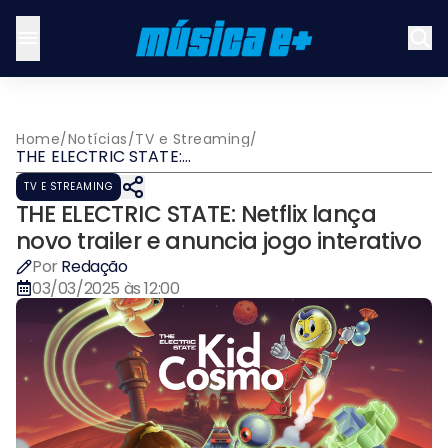
Home
/
Notícias
/
TV e Streaming
/
THE ELECTRIC STATE:
Netflix lança novo trailer e
TV E STREAMING
anuncia jogo interativo
THE ELECTRIC STATE: Netflix lança
novo trailer e anuncia jogo interativo
Por
Redação
03/03/2025 às 12:00