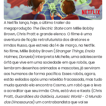
A Netflix lança, hoje, o último trailer da
megaprodução
The Electric State
com Millie Bobby
Brown, Chris Pratt e grande elenco. O filme é uma
aventura de ficção retrofuturista dos diretores e
irmãos Russo, que estreia dia 14 de março, na Netflix.
No filme, Millie Bobby Brown (
Stranger Things, Enola
Holmes, Donzela
) interpreta Michelle, uma adolescente
órfã que vive em uma sociedade em que robôs, que
lembram desenhos animados e mascotes, já serviram
aos humanos de forma pacífica. Esses robôs, agora,
estão exilados após uma rebelião fracassada, mas tudo
muda quando ela encontra Cosmo, um robô que a leva
a acreditar que seu irmão Chris, está vivo e Keats (Chris
Pratt,
Guardiões da Galáxia, Jurassic World - O Mundo
dos Dinossauros
) um contrabandista que vai se