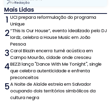
Por
Redação
Mais Lidas
1
UCI prepara reformulação do programa
Unique
2
“This Is Our House”, evento idealizado pelo DJ
Iordz, celebra a House Music em João
Pessoa
3
Carol Biazin encerra turnê acústica em
Campo Mourão, cidade onde cresceu
4
BEZZI lança "Dance With Me Tonight", single
que celebra autenticidade e enfrenta
preconceitos
5
A Noite de Alaíde estreia em Salvador
ocupando dois territórios simbólicos da
cultura negra