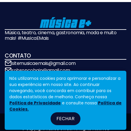
Música, teatro, cinema, gastronomia, moda e muito
mais! #MusicaEMais
CONTATO
sitemusicaemais@gmail.com
robsoncobain@gmail.com
Nós utilizamos cookies para aprimorar e personalizar a
sua experiência em nosso site. Ao continuar
REDES SOCIAIS
navegando, você concorda em contribuir para os
dados estatísticos de melhoria. Conheça nossa
Política de Privacidade
e consulte nossa
Política de
Cookies.
FECHAR
Fale Conosco
Legal
Design by
NVGO
© Copyright Música e Mais. All Rights Reserved