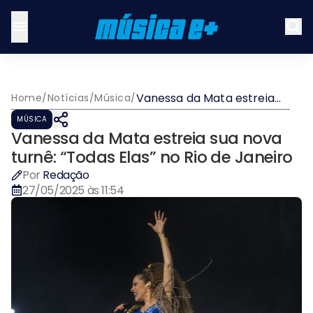
Vanessa da Mata estreia
Home
/
Notícias
/
Música
/
sua nova turnê: “Todas
MÚSICA
Elas” no Rio de Janeiro
Vanessa da Mata estreia sua nova
turnê: “Todas Elas” no Rio de Janeiro
Por
Redação
27/05/2025 às 11:54