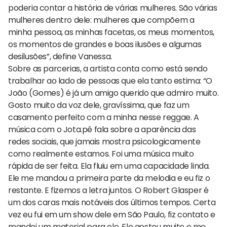
poderia contar a história de várias mulheres. São várias
mulheres dentro dele: mulheres que compõem a
minha pessoa, as minhas facetas, os meus momentos,
os momentos de grandes e boas ilusões e algumas
desilusões”, define Vanessa.
Sobre as parcerias, a artista conta como está sendo
trabalhar ao lado de pessoas que ela tanto estima: “O
João (Gomes) é já um amigo querido que admiro muito.
Gosto muito da voz dele, gravíssima, que faz um
casamento perfeito com a minha nesse reggae. A
música com o Jota.pê fala sobre a aparência das
redes sociais, que jamais mostra psicologicamente
como realmente estamos. Foi uma música muito
rápida de ser feita. Ela fluiu em uma capacidade linda.
Ele me mandou a primeira parte da melodia e eu fiz o
restante. E fizemos a letra juntos. O Robert Glasper é
um dos caras mais notáveis dos últimos tempos. Certa
vez eu fui em um show dele em São Paulo, fiz contato e
mandei um material para ele. Ele gostou muito e me