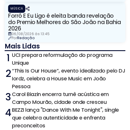
MÚSICA
Forró E Eu Ligo é eleita banda revelação
do Premio Melhores do São João na Bahia
2026
06/08/2026 às 13:45
Por
Redação
Mais Lidas
1
UCI prepara reformulação do programa
Unique
2
“This Is Our House”, evento idealizado pelo DJ
Iordz, celebra a House Music em João
Pessoa
3
Carol Biazin encerra turnê acústica em
Campo Mourão, cidade onde cresceu
4
BEZZI lança "Dance With Me Tonight", single
que celebra autenticidade e enfrenta
preconceitos