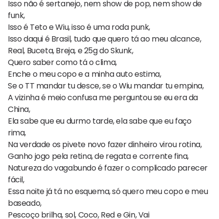
Isso não é sertanejo, nem show de pop, nem show de
funk,
Isso é Teto e Wiu, isso é uma roda punk,
Isso daqui é Brasil, tudo que quero tá ao meu alcance,
Real, Buceta, Breja, e 25g do Skunk,
Quero saber como tá o clima,
Enche o meu copo e a minha auto estima,
Se o TT mandar tu desce, se o Wiu mandar tu empina,
A vizinha é meio confusa me perguntou se eu era da
China,
Ela sabe que eu durmo tarde, ela sabe que eu faço
rima,
Na verdade os pivete novo fazer dinheiro virou rotina,
Ganho jogo pela retina, de regata e corrente fina,
Natureza do vagabundo é fazer o complicado parecer
fácil,
Essa noite já tá no esquema, só quero meu copo e meu
baseado,
Pescoço brilha, sol, Coco, Red e Gin, Vai