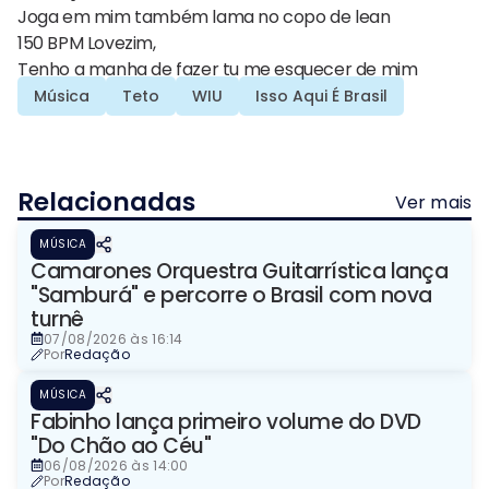
Joga em mim também lama no copo de lean
150 BPM Lovezim,
Tenho a manha de fazer tu me esquecer de mim
Música
Teto
WIU
Isso Aqui É Brasil
Relacionadas
Ver mais
MÚSICA
Camarones Orquestra Guitarrística lança
"Samburá" e percorre o Brasil com nova
turnê
07/08/2026 às 16:14
Por
Redação
MÚSICA
Fabinho lança primeiro volume do DVD
"Do Chão ao Céu"
06/08/2026 às 14:00
Por
Redação