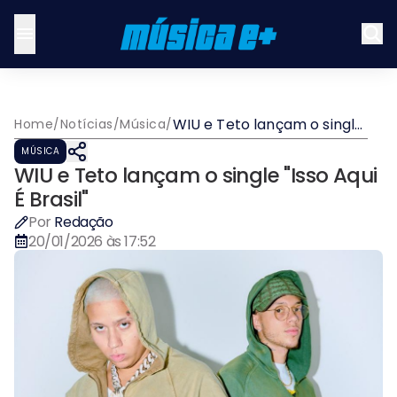
WIU e Teto lançam o single
Home
/
Notícias
/
Música
/
"Isso Aqui É Brasil"
MÚSICA
WIU e Teto lançam o single "Isso Aqui
É Brasil"
Por
Redação
20/01/2026 às 17:52