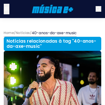
40-anos-da-axe-music
Home
/
Notícias
/
Notícias relacionadas à tag "
40-anos-
da-axe-music
"