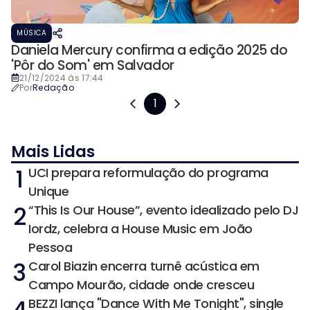
MÚSICA
Daniela Mercury confirma a edição 2025 do
'Pôr do Som' em Salvador
21/12/2024 às 17:44
Por
Redação
1
Mais Lidas
1
UCI prepara reformulação do programa
Unique
2
“This Is Our House”, evento idealizado pelo DJ
Iordz, celebra a House Music em João
Pessoa
3
Carol Biazin encerra turnê acústica em
Campo Mourão, cidade onde cresceu
BEZZI lança "Dance With Me Tonight", single