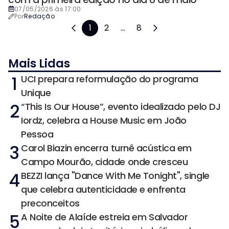
07/05/2026 às 17:00
Por
Redação
1
2
...
8
Mais Lidas
1
UCI prepara reformulação do programa
Unique
2
“This Is Our House”, evento idealizado pelo DJ
Iordz, celebra a House Music em João
Pessoa
3
Carol Biazin encerra turnê acústica em
Campo Mourão, cidade onde cresceu
4
BEZZI lança "Dance With Me Tonight", single
que celebra autenticidade e enfrenta
preconceitos
5
A Noite de Alaíde estreia em Salvador