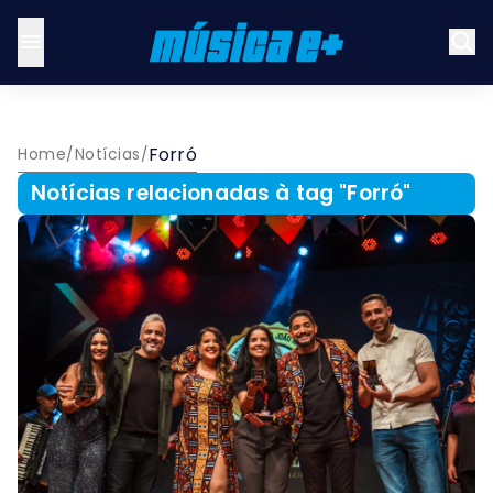
Forró
Home
/
Notícias
/
Notícias relacionadas à tag "
Forró
"