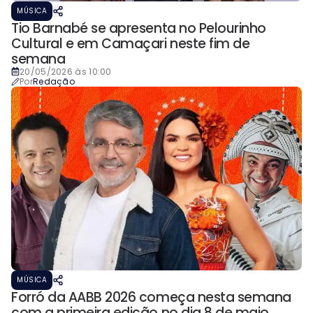
MÚSICA
Tio Barnabé se apresenta no Pelourinho
Cultural e em Camaçari neste fim de
semana
20/05/2026 às 10:00
Por
Redação
MÚSICA
Forró da AABB 2026 começa nesta semana
com a primeira edição no dia 8 de maio