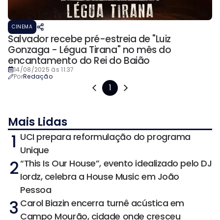
CINEMA
Salvador recebe pré-estreia de "Luiz
Gonzaga - Légua Tirana" no mês do
encantamento do Rei do Baião
14/08/2025 às 11:37
Por
Redação
1
Mais Lidas
1
UCI prepara reformulação do programa
Unique
2
“This Is Our House”, evento idealizado pelo DJ
Iordz, celebra a House Music em João
Pessoa
3
Carol Biazin encerra turnê acústica em
Campo Mourão, cidade onde cresceu