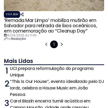
VIVA BEM
‘Remada Mar Limpo’ mobiliza mutirão em
Salvador para retirada de lixos oceânicos,
em comemoração ao “Cleanup Day”
16/09/2025 às 11:05
Por
Redação
1
Mais Lidas
1
UCI prepara reformulação do programa
Unique
2
“This Is Our House”, evento idealizado pelo DJ
Iordz, celebra a House Music em João
Pessoa
3
Carol Biazin encerra turnê acústica em
Campo Mourão, cidade onde cresceu