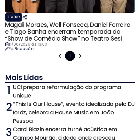
TEATRO
Magali Moraes, Well Fonseca, Daniel Ferreira
e Tiago Banha encerram temporada do
“Show de Comédia Show” no Teatro Sesi
11/06/2026 às 13:00
Por
Redação
1
Mais Lidas
1
UCI prepara reformulação do programa
Unique
2
“This Is Our House”, evento idealizado pelo DJ
Iordz, celebra a House Music em João
Pessoa
3
Carol Biazin encerra turnê acústica em
Campo Mourão, cidade onde cresceu