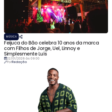
MÚSICA
Feijuca do Bão celebra 10 anos da marca
com Filhos de Jorge, Uel, Linnoy e
Simplesmente Luís
22/01/2026 às 09:00
Por
Redação