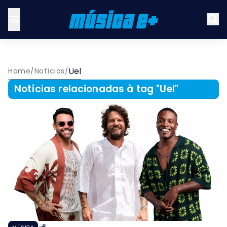
Uel
Home
/
Notícias
/
Notícias relacionadas à tag "
Uel
"