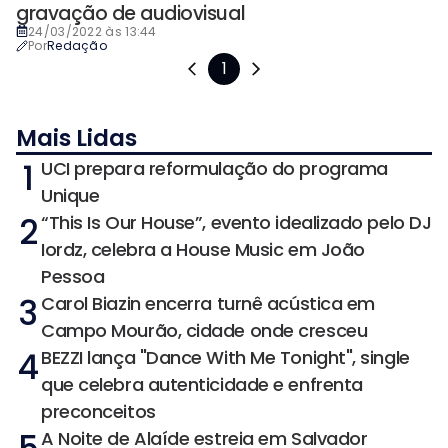
gravação de audiovisual
24/03/2022 às 13:44
Por
Redação
1
Mais Lidas
1
UCI prepara reformulação do programa
Unique
2
“This Is Our House”, evento idealizado pelo DJ
Iordz, celebra a House Music em João
Pessoa
3
Carol Biazin encerra turnê acústica em
Campo Mourão, cidade onde cresceu
4
BEZZI lança "Dance With Me Tonight", single
que celebra autenticidade e enfrenta
preconceitos
A Noite de Alaíde estreia em Salvador