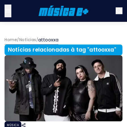
attooxxa
Home
/
Notícias
/
Notícias relacionadas à tag "
attooxxa
"
MÚSICA