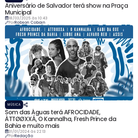
Aniversário de Salvador terá show na Praça
Municipal
18/03/2025 às 10:43
Por
Robson Cobain
MÚSICA
Som das Águas terá AFROCIDADE,
ÀTTØØXXÁ, O Kannalha, Fresh Prince da
Bahia e muito mais
31/01/2024 às 22:13
Por
Redação