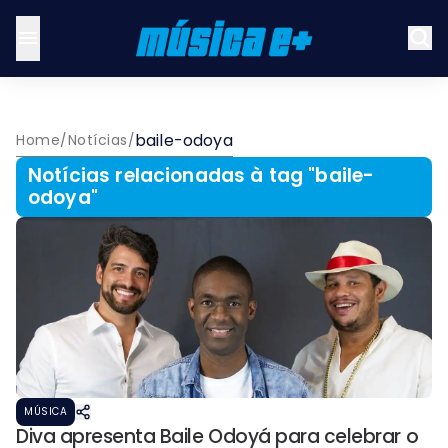
baile-odoya
Home
/
Notícias
/
Notícias relacionadas à tag "
baile-
odoya
"
MÚSICA
Diva apresenta Baile Odoyá para celebrar o