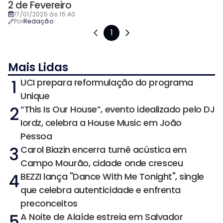
2 de Fevereiro
17/01/2025 às 15:40
Por
Redação
1
Mais Lidas
1
UCI prepara reformulação do programa
Unique
2
“This Is Our House”, evento idealizado pelo DJ
Iordz, celebra a House Music em João
Pessoa
3
Carol Biazin encerra turnê acústica em
Campo Mourão, cidade onde cresceu
4
BEZZI lança "Dance With Me Tonight", single
que celebra autenticidade e enfrenta
preconceitos
5
A Noite de Alaíde estreia em Salvador