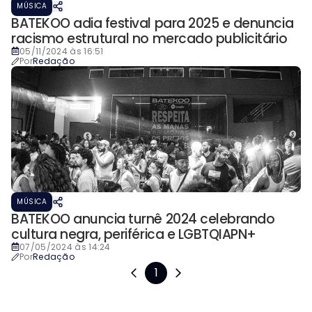
MÚSICA
BATEKOO adia festival para 2025 e denuncia
racismo estrutural no mercado publicitário
05/11/2024 às 16:51
Por
Redação
MÚSICA
BATEKOO anuncia turnê 2024 celebrando
cultura negra, periférica e LGBTQIAPN+
07/05/2024 às 14:24
Por
Redação
1