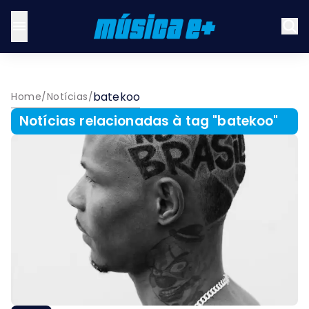
batekoo
Home
/
Notícias
/
Notícias relacionadas à tag "
batekoo
"