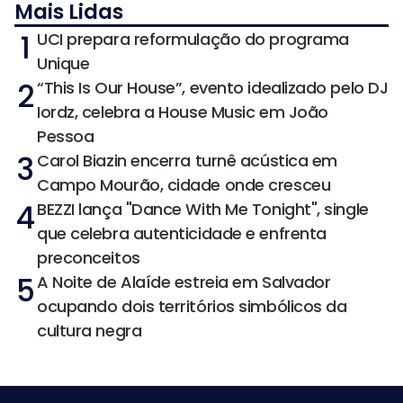
Mais Lidas
1
UCI prepara reformulação do programa
Unique
2
“This Is Our House”, evento idealizado pelo DJ
Iordz, celebra a House Music em João
Pessoa
3
Carol Biazin encerra turnê acústica em
Campo Mourão, cidade onde cresceu
4
BEZZI lança "Dance With Me Tonight", single
que celebra autenticidade e enfrenta
preconceitos
5
A Noite de Alaíde estreia em Salvador
ocupando dois territórios simbólicos da
cultura negra