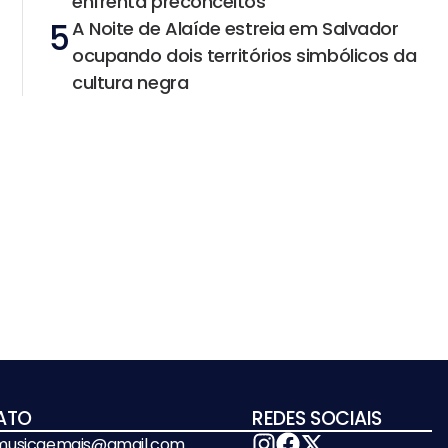
enfrenta preconceitos
5
A Noite de Alaíde estreia em Salvador
ocupando dois territórios simbólicos da
cultura negra
ATO
REDES SOCIAIS
emusicaemais@gmail.com