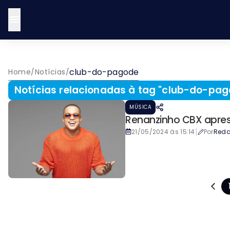
club-do-pagode
Home
/
Notícias
/
Notícias relacionadas à tag "
club-do-pag
MÚSICA
Renanzinho CBX aprese
|
21/05/2024 às 15:14
Por
Red