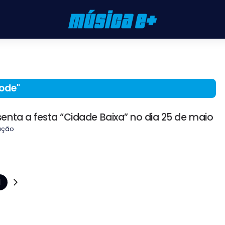
ode
"
nta a festa “Cidade Baixa” no dia 25 de maio
ação
1