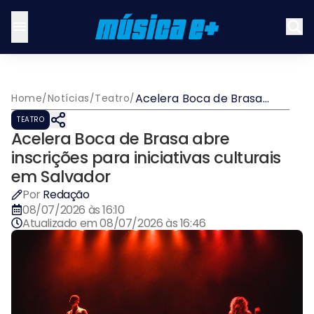
Acelera Boca de Brasa
Home
/
Notícias
/
Teatro
/
abre inscrições para
TEATRO
iniciativas culturais em
Acelera Boca de Brasa abre
Salvador
inscrições para iniciativas culturais
em Salvador
Por
Redação
08/07/2026 às 16:10
Atualizado em
08/07/2026 às 16:46