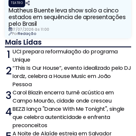
TEATRO
Matheus Buente leva show solo a cinco
estados em sequência de apresentações
pelo Brasil
17/07/2026 às 11:00
Por
Redação
Mais Lidas
1
UCI prepara reformulação do programa
Unique
2
“This Is Our House”, evento idealizado pelo DJ
Iordz, celebra a House Music em João
Pessoa
3
Carol Biazin encerra turnê acústica em
Campo Mourão, cidade onde cresceu
4
BEZZI lança "Dance With Me Tonight", single
que celebra autenticidade e enfrenta
preconceitos
A Noite de Alaíde estreia em Salvador