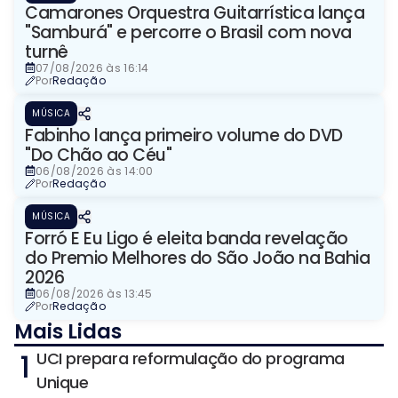
Camarones Orquestra Guitarrística lança
"Samburá" e percorre o Brasil com nova
turnê
07/08/2026 às 16:14
Por
Redação
MÚSICA
Fabinho lança primeiro volume do DVD
"Do Chão ao Céu"
06/08/2026 às 14:00
Por
Redação
MÚSICA
Forró E Eu Ligo é eleita banda revelação
do Premio Melhores do São João na Bahia
2026
06/08/2026 às 13:45
Por
Redação
Mais Lidas
1
UCI prepara reformulação do programa
Unique