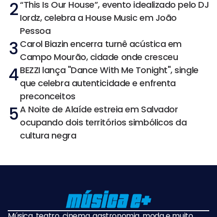
2
“This Is Our House”, evento idealizado pelo DJ
Iordz, celebra a House Music em João
Pessoa
3
Carol Biazin encerra turnê acústica em
Campo Mourão, cidade onde cresceu
4
BEZZI lança "Dance With Me Tonight", single
que celebra autenticidade e enfrenta
preconceitos
5
A Noite de Alaíde estreia em Salvador
ocupando dois territórios simbólicos da
cultura negra
Música, teatro, cinema, gastronomia, moda e muito