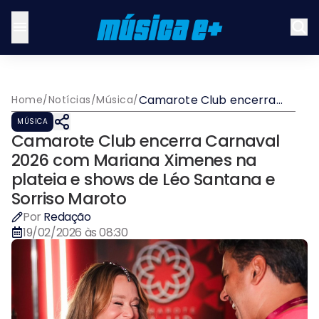
Camarote Club encerra
Home
/
Notícias
/
Música
/
Carnaval 2026 com
MÚSICA
Mariana Ximenes na
Camarote Club encerra Carnaval
plateia e shows de Léo
Santana e Sorriso Maroto
2026 com Mariana Ximenes na
plateia e shows de Léo Santana e
Sorriso Maroto
Por
Redação
19/02/2026 às 08:30