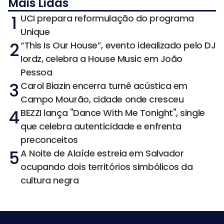
Mais Lidas
1
UCI prepara reformulação do programa
Unique
2
“This Is Our House”, evento idealizado pelo DJ
Iordz, celebra a House Music em João
Pessoa
3
Carol Biazin encerra turnê acústica em
Campo Mourão, cidade onde cresceu
4
BEZZI lança "Dance With Me Tonight", single
que celebra autenticidade e enfrenta
preconceitos
5
A Noite de Alaíde estreia em Salvador
ocupando dois territórios simbólicos da
cultura negra