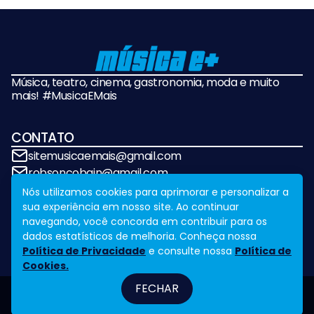
Música, teatro, cinema, gastronomia, moda e muito
mais! #MusicaEMais
CONTATO
sitemusicaemais@gmail.com
robsoncobain@gmail.com
Nós utilizamos cookies para aprimorar e personalizar a
sua experiência em nosso site. Ao continuar
REDES SOCIAIS
navegando, você concorda em contribuir para os
dados estatísticos de melhoria. Conheça nossa
Política de Privacidade
e consulte nossa
Política de
Cookies.
FECHAR
Fale Conosco
Legal
Design by
NVGO
© Copyright Música e Mais. All Rights Reserved