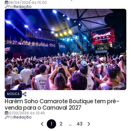
08/04/2026 às 15:00
Por
Redação
MÚSICA
Harém Soho Camarote Boutique tem pré-
venda para o Carnaval 2027
12/03/2026 às 10:45
Por
Redação
1
2
...
43