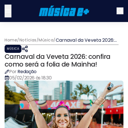
Carnaval da Veveta 2026:
Home
/
Notícias
/
Música
/
confira como será a folia
MÚSICA
de Mainha!
Carnaval da Veveta 2026: confira
como será a folia de Mainha!
Por
Redação
05/02/2026 às 18:30