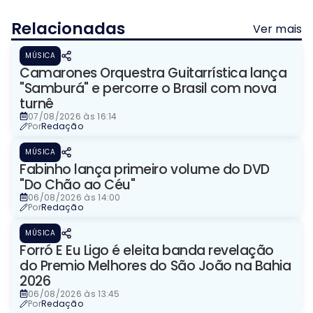
Relacionadas
Ver mais
MÚSICA
Camarones Orquestra Guitarrística lança
"Samburá" e percorre o Brasil com nova
turnê
07/08/2026 às 16:14
Por
Redação
MÚSICA
Fabinho lança primeiro volume do DVD
"Do Chão ao Céu"
06/08/2026 às 14:00
Por
Redação
MÚSICA
Forró E Eu Ligo é eleita banda revelação
do Premio Melhores do São João na Bahia
2026
06/08/2026 às 13:45
Por
Redação