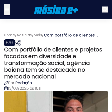
Com portfólio de clientes e
Home
/
Notícias
/
Mais
/
projetos focados em
MAIS
diversidade e
Com portfólio de clientes e projetos
transformação social,
agência baiana tem se
focados em diversidade e
destacado no mercado
transformação social, agência
nacional
baiana tem se destacado no
mercado nacional
Por
Redação
13/03/2025 às 10:11