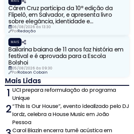
MAIS
Cáren Cruz participa da 10ª edição da
Flipelô, em Salvador, e apresenta livro
sobre elegância, identidade e
representação
06/08/2026 às 13:30
Por
Redação
MAIS
Bailarina baiana de 11 anos faz história em
festival e é aprovada para a Escola
Bolshoi
05/08/2026 às 09:30
Por
Robson Cobain
Mais Lidas
1
UCI prepara reformulação do programa
Unique
2
“This Is Our House”, evento idealizado pelo DJ
Iordz, celebra a House Music em João
Pessoa
3
Carol Biazin encerra turnê acústica em