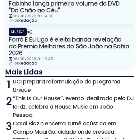
Fabinho lança primeiro volume do DVD
"Do Chão ao Céu"
06/08/2026 às 14:00
Por
Redação
MÚSICA
Forró E Eu Ligo é eleita banda revelação
do Premio Melhores do São João na Bahia
2026
06/08/2026 às 13:45
Por
Redação
Mais Lidas
1
UCI prepara reformulação do programa
Unique
2
“This Is Our House”, evento idealizado pelo DJ
Iordz, celebra a House Music em João
Pessoa
3
Carol Biazin encerra turnê acústica em
Campo Mourão, cidade onde cresceu