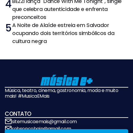
4
BEZZI lança "Dance With Me Tonight", single
que celebra autenticidade e enfrenta
preconceitos
5
A Noite de Alaíde estreia em Salvador
ocupando dois territórios simbólicos da
cultura negra
Música, teatro, cinema, gastronomia, moda e muito
mais! #MusicaEMais
CONTATO
sitemusicaemais@gmail.com
robsoncobain@gmail.com