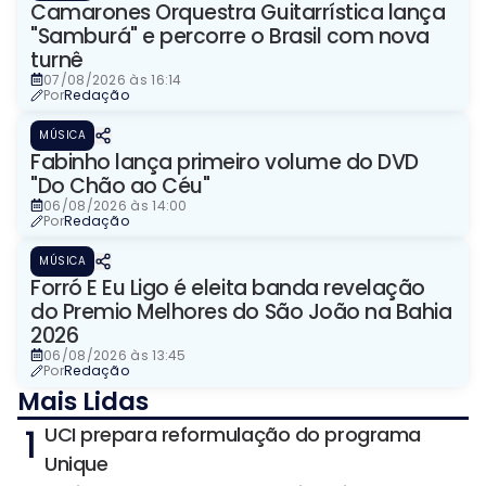
Camarones Orquestra Guitarrística lança
"Samburá" e percorre o Brasil com nova
turnê
07/08/2026 às 16:14
Por
Redação
MÚSICA
Fabinho lança primeiro volume do DVD
"Do Chão ao Céu"
06/08/2026 às 14:00
Por
Redação
MÚSICA
Forró E Eu Ligo é eleita banda revelação
do Premio Melhores do São João na Bahia
2026
06/08/2026 às 13:45
Por
Redação
Mais Lidas
1
UCI prepara reformulação do programa
Unique