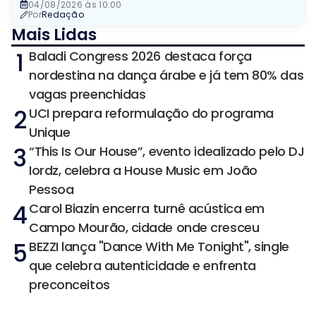
04/08/2026 às 10:00
Por
Redação
Mais Lidas
1
Baladi Congress 2026 destaca força
nordestina na dança árabe e já tem 80% das
vagas preenchidas
2
UCI prepara reformulação do programa
Unique
3
“This Is Our House”, evento idealizado pelo DJ
Iordz, celebra a House Music em João
Pessoa
4
Carol Biazin encerra turnê acústica em
Campo Mourão, cidade onde cresceu
5
BEZZI lança "Dance With Me Tonight", single
que celebra autenticidade e enfrenta
preconceitos