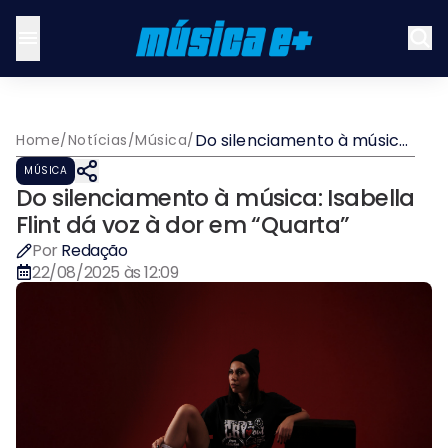
Do silenciamento à música:
Home
/
Notícias
/
Música
/
Isabella Flint dá voz à dor
MÚSICA
em “Quarta”
Do silenciamento à música: Isabella
Flint dá voz à dor em “Quarta”
Por
Redação
22/08/2025 às 12:09