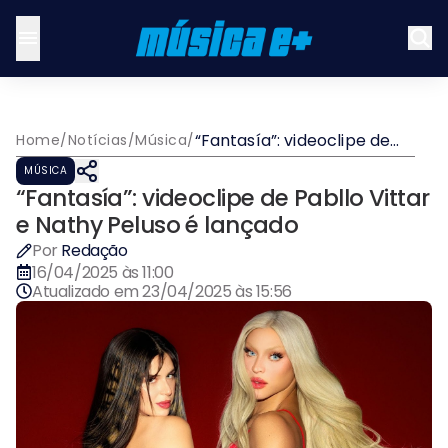
“Fantasía”: videoclipe de
Home
/
Notícias
/
Música
/
Pabllo Vittar e Nathy
MÚSICA
Peluso é lançado
“Fantasía”: videoclipe de Pabllo Vittar
e Nathy Peluso é lançado
Por
Redação
16/04/2025 às 11:00
Atualizado em
23/04/2025 às 15:56