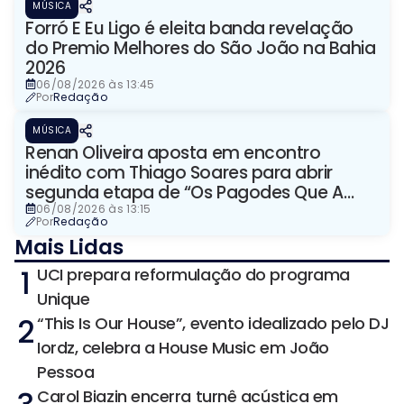
MÚSICA
Forró E Eu Ligo é eleita banda revelação
do Premio Melhores do São João na Bahia
2026
06/08/2026 às 13:45
Por
Redação
MÚSICA
Renan Oliveira aposta em encontro
inédito com Thiago Soares para abrir
segunda etapa de “Os Pagodes Que A
Gente Gosta”
06/08/2026 às 13:15
Por
Redação
Mais Lidas
1
UCI prepara reformulação do programa
Unique
2
“This Is Our House”, evento idealizado pelo DJ
Iordz, celebra a House Music em João
Pessoa
Carol Biazin encerra turnê acústica em